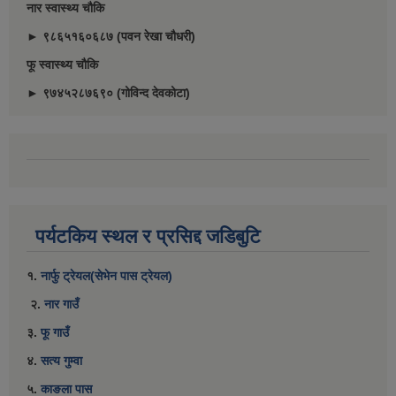
नार स्वास्थ्य चौकि
► ९८६५१६०६८७ (पवन रेखा चौधरी)
फू स्वास्थ्य चौकि
► ९७४५२८७६९० (गोविन्द देवकोटा)
पर्यटकिय स्थल र प्रसिद्द जडिबुटि
१.
नार्फु ट्रेयल(सेभेन पास ट्रेयल)
२.
नार गाउँ
३.
फू गाउँ
४.
सत्य गुम्वा
५.
काङला पास