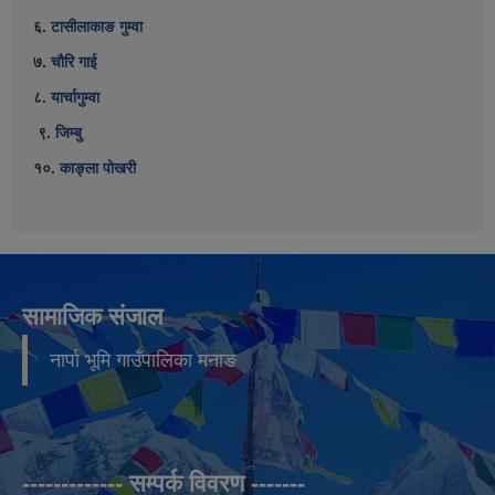
६.
टासीलाकाङ गुम्वा
७.
चौरि गाई
८.
यार्चागुम्वा
९.
जिम्बु
१०.
काङ्ला पोखरी
सामाजिक संजाल
नार्पा भूमि गाउँपालिका मनाङ
------------- सम्पर्क विवरण -------