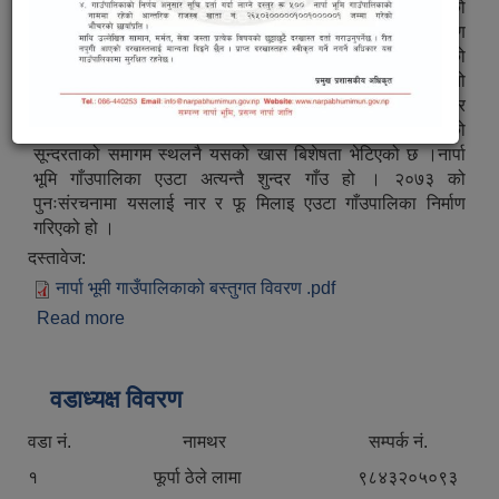
नार्पा भूमि गाँउपालिका एउटा अत्यन्तै सुन्दर गाँउ हो । २०७३ को
पुनःसंरचनामा यसलाई नार र फु मिलाइ एउटा गाँउपालिका निर्माण
गरिएको हो । यो गाँउलाई सन २००३ देखि पर्यटकको लागि खोलिएको
थियो । यो गाँउ चिनको नजिक पर्ने भएको र खम्पाहरुले यसलाई आफनो
कार्यक्षेत्र बनाएको पाइन्छ । यहाँ हिमालको सुन्दरता र करीब ११ हजार
फीटको उचाइमा बसेको मानव बस्ती, उत्पादन र मानब जीवन संचालनको
सून्दरताको समागम स्थलनै यसको खास बिशेषता भेटिएको छ ।नार्पा
भूमि गाँउपालिका एउटा अत्यन्तै शुन्दर गाँउ हो । २०७३ को
पुनःसंरचनामा यसलाई नार र फू मिलाइ एउटा गाँउपालिका निर्माण
गरिएको हो ।
दस्तावेज:
नार्पा भूमी गाउँपालिकाको बस्तुगत विवरण .pdf
Read more
about सङ्क्षिप्त परिचय
वडाध्यक्ष विवरण
वडा नं. नामथर सम्पर्क नं.
१ फूर्पा ठेले लामा ९८४३२०५०९३