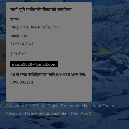
नार्पा भूमि गाउँकार्यपालिकाको कार्यालय
ठेगाना:
च्याँखु, मनाङ, गण्डकी प्रदेश, नेपाल
सम्पर्क नम्बर:
९८५६०३२१७१
इमेल ठेगाना:
narpa2018@gmail.com
२४ सै घण्टा प्रतिक्रियाका लागि WHATSAPP सेवा:
9856032171
यहाँ क्लिक गर्नुहोस्
Copyright © 2026 . All Rights Reserved. Ministry of Federal
Affairs and General Administration (MoFAGA).