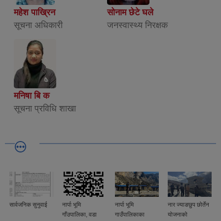
महेश पाख्रिन
सोनाम छेटे घले
सूचना अधिकारी
जनस्वास्थ्य निरक्षक
मनिषा बि क
सूचना प्रविधि शाखा
सार्वजनिक सुनुवाई
नार्पा भूमि
नार्पा भूमि
नार ज्याङछुप छोर्तेन
गाँउपालिका, वडा
गाउँपालिकाका
योजनाको