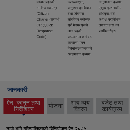
कार्यालयहरुको
उपाध्यक्ष एवम्
अनुगमनका क्रममा
नागरिक बडापत्र
अनुगमन सुपरिवेक्षण
प्रमुख प्रशासकीय
(Citizen
तथा जाँचपास
अधिकृत, वडा
Charter) सम्वन्धी
समितिका संयोजक
अध्यक्ष, प्राविधिक
QR (Quick
श्री मेङमर फुन्चो
लगायत उ.स. का
Response
लामा ज्युको
पदाधिकारीहरु
Code)
अध्यक्षतामा ४ नं वडा
कार्यालय भवन
फिनिसिङ योजनाको
अनुगमनका क्रममा
जानकारी
ऐन, कानुन तथा
आय व्यय
बजेट तथा
योजना
(active tab)
निर्देशिका
विवरण
कार्यक्रम
नार्पा भूमि गाँउपालिकाको विनियोजन ऐन २०७५