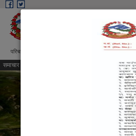
Skip to main content
नार्पा भूमि गाउँपालिका, गाँउ कार्यप
"सम्पन्न नार्पा भूमि, प्रसन्न नार्पा जाति", ग
परिचय
वडा कार्यालयहरु
विधुतीय शुसासन सेवा
प्रतिवे
समाचार