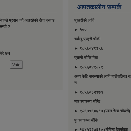
आपतकालीन सम्पर्क
ालिकाले प्रदान गर्दै आइरहेको सेवा प्रवाह
प्रहरीकाे लागि
लग्यो ?
► १००
च्याँखु प्रहरी चाैकी
► ९८५६०४९३५६
े धेरै छन
प्रहरी चौकि मेता
► ९८५६०४९८९९
अन्य केहि समस्याको लागि गाउँपालिका का
नं
► ९८५६०३२१७१
नार स्वास्थ्य चौकि
► ९८६५१६०६८७ (पवन रेखा चौधरी)
फू स्वास्थ्य चौकि
► ९७४५२८७६९० (गोविन्द देवकोटा)