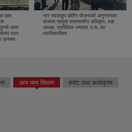
्ष एवम्
नार ज्याङछुप छोर्तेन योजनाको अनुगमनका
ास
क्रममा प्रमुख प्रशासकीय अधिकृत, वडा
ुन्चो लामा
अध्यक्ष, प्राविधिक लगायत उ.स. का
ार्यालय भवन
पदाधिकारीहरु
 क्रममा
ना
आय व्यय विवरण
बजेट तथा कार्यक्रम
(active tab)