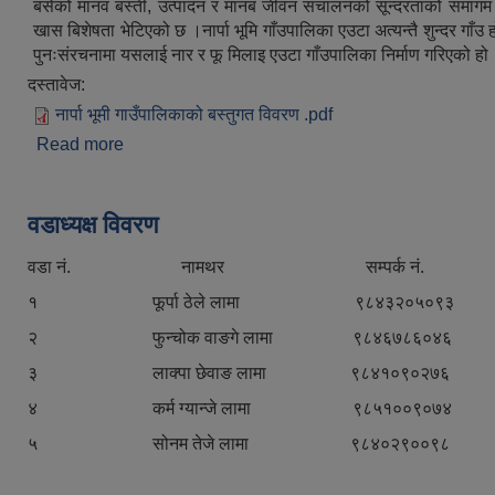
बसेको मानव बस्ती, उत्पादन र मानब जीवन संचालनको सून्दरताको समाग
खास बिशेषता भेटिएको छ ।नार्पा भूमि गाँउपालिका एउटा अत्यन्तै शुन्दर गाँ
पुनःसंरचनामा यसलाई नार र फू मिलाइ एउटा गाँउपालिका निर्माण गरिएको हो
दस्तावेज:
नार्पा भूमी गाउँपालिकाको बस्तुगत विवरण .pdf
Read more
about सङ्क्षिप्त परिचय
वडाध्यक्ष विवरण
वडा नं. नामथर सम्पर्क नं.
१ फूर्पा ठेले लामा ९८४३२०५०९३
२ फुन्चोक वाङगे लामा ९८४६७८६०४६
३ लाक्पा छेवाङ लामा ९८४१०९०२७६
४ कर्म ग्यान्जे लामा ९८५१००९०७४
५ सोनम तेजे लामा ९८४०२९००९८