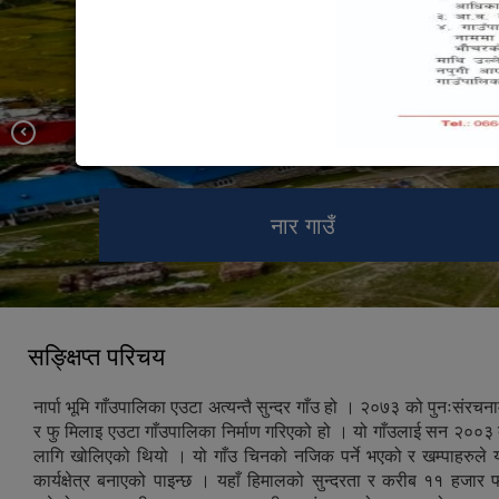
नार्पा भूमि गाँउकार्यपालिकाको कार्यालय,
Gho Chhyorten, Nar
च्याँखु, मनाङ
नार गाउँ
सङ्क्षिप्त परिचय
नार्पा भूमि गाँउपालिका एउटा अत्यन्तै सुन्दर गाँउ हो । २०७३ को पुनःसंरच
र फु मिलाइ एउटा गाँउपालिका निर्माण गरिएको हो । यो गाँउलाई सन २००३ 
लागि खोलिएको थियो । यो गाँउ चिनको नजिक पर्ने भएको र खम्पाहरुल
कार्यक्षेत्र बनाएको पाइन्छ । यहाँ हिमालको सुन्दरता र करीब ११ हजार