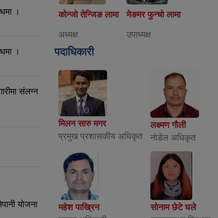
न्धमा ।
कोन्जो तेन्जिङ लामा
मेङमर फुन्चो लामा
अध्यक्ष
उपाध्यक्ष
पदाधिकारी
न्धमा ।
रीमा संलग्न
मिलन सारु मगर
लक्ष्मण गौली
प्रमुख प्रशासकीय अधिकृत
नाेडेल अधिकृत
नेपानी योजना
महेश पाख्रिन
सोनाम छेटे घले