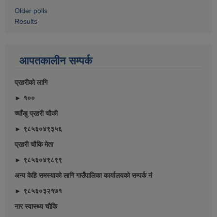
Older polls
Results
आपतकालीन सम्पर्क
प्रहरीकाे लागि
► १००
च्याँखु प्रहरी चाैकी
► ९८५६०४९३५६
प्रहरी चौकि मेता
► ९८५६०४९८९९
अन्य केहि समस्याको लागि गाउँपालिका कार्यालयको सम्पर्क नं
► ९८५६०३२१७१
नार स्वास्थ्य चौकि