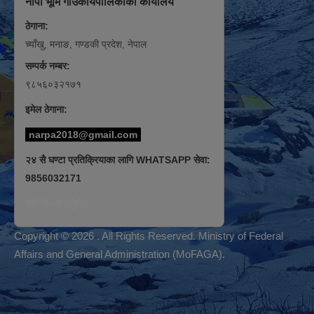
नार्पा भूमि गाउँकार्यपालिकाको कार्यालय
ठेगाना:
च्याँखु, मनाङ, गण्डकी प्रदेश, नेपाल
सम्पर्क नम्बर:
९८५६०३२१७१
इमेल ठेगाना:
narpa2018@gmail.com
२४ सै घण्टा प्रतिक्रियाका लागि WHATSAPP सेवा:
9856032171
यहाँ क्लिक गर्नुहोस्
Copyright © 2026 . All Rights Reserved. Ministry of Federal
Affairs and General Administration (MoFAGA).