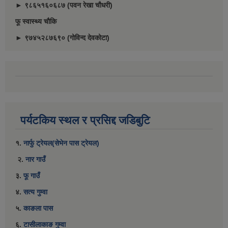
► ९८६५१६०६८७ (पवन रेखा चौधरी)
फू स्वास्थ्य चौकि
► ९७४५२८७६९० (गोविन्द देवकोटा)
पर्यटकिय स्थल र प्रसिद्द जडिबुटि
१.
नार्फु ट्रेयल(सेभेन पास ट्रेयल)
२.
नार गाउँ
३.
फू गाउँ
४.
सत्य गुम्वा
५.
काङला पास
६.
टासीलाकाङ गुम्वा