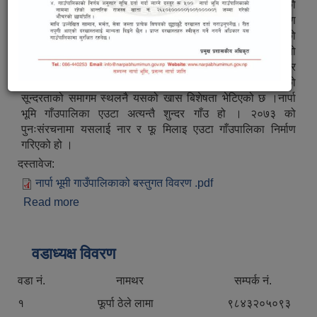
नार्पा भूमि गाँउपालिका एउटा अत्यन्तै सुन्दर गाँउ हो । २०७३ को
पुनःसंरचनामा यसलाई नार र फु मिलाइ एउटा गाँउपालिका निर्माण
गरिएको हो । यो गाँउलाई सन २००३ देखि पर्यटकको लागि खोलिएको
थियो । यो गाँउ चिनको नजिक पर्ने भएको र खम्पाहरुले यसलाई आफनो
कार्यक्षेत्र बनाएको पाइन्छ । यहाँ हिमालको सुन्दरता र करीब ११ हजार
फीटको उचाइमा बसेको मानव बस्ती, उत्पादन र मानब जीवन संचालनको
सून्दरताको समागम स्थलनै यसको खास बिशेषता भेटिएको छ ।नार्पा
भूमि गाँउपालिका एउटा अत्यन्तै शुन्दर गाँउ हो । २०७३ को
पुनःसंरचनामा यसलाई नार र फू मिलाइ एउटा गाँउपालिका निर्माण
गरिएको हो ।
दस्तावेज:
नार्पा भूमी गाउँपालिकाको बस्तुगत विवरण .pdf
Read more
about सङ्क्षिप्त परिचय
वडाध्यक्ष विवरण
वडा नं. नामथर सम्पर्क नं.
१ फूर्पा ठेले लामा ९८४३२०५०९३