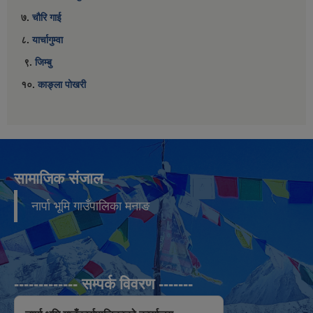
७.
चौरि गाई
८.
यार्चागुम्वा
९.
जिम्बु
१०.
काङ्ला पोखरी
सामाजिक संजाल
नार्पा भूमि गाउँपालिका मनाङ
------------- सम्पर्क विवरण -------