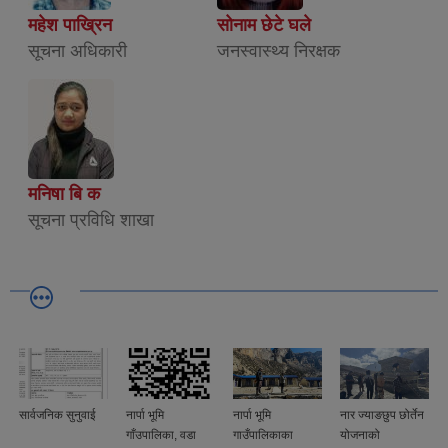
महेश पाख्रिन
सोनाम छेटे घले
सूचना अधिकारी
जनस्वास्थ्य निरक्षक
मनिषा बि क
सूचना प्रविधि शाखा
सार्वजनिक सुनुवाई
नार्पा भूमि
नार्पा भूमि
नार ज्याङछुप छोर्तेन
गाँउपालिका, वडा
गाउँपालिकाका
योजनाको