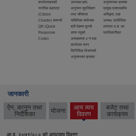
कार्यालयहरुको
उपाध्यक्ष एवम्
अनुगमनका क्रममा
नागरिक बडापत्र
अनुगमन सुपरिवेक्षण
प्रमुख प्रशासकीय
(Citizen
तथा जाँचपास
अधिकृत, वडा
Charter) सम्वन्धी
समितिका संयोजक
अध्यक्ष, प्राविधिक
QR (Quick
श्री मेङमर फुन्चो
लगायत उ.स. का
Response
लामा ज्युको
पदाधिकारीहरु
Code)
अध्यक्षतामा ४ नं वडा
कार्यालय भवन
फिनिसिङ योजनाको
अनुगमनका क्रममा
जानकारी
ऐन, कानुन तथा
आय व्यय
बजेट तथा
योजना
(active
निर्देशिका
विवरण
कार्यक्रम
tab)
आ.व. २०७९/०८० को आय/व्यय विवरण