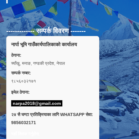
------------- सम्पर्क विवरण -------
नार्पा भूमि गाउँकार्यपालिकाको कार्यालय
ठेगाना:
च्याँखु, मनाङ, गण्डकी प्रदेश, नेपाल
सम्पर्क नम्बर:
९८५६०३२१७१
इमेल ठेगाना:
narpa2018@gmail.com
२४ सै घण्टा प्रतिक्रियाका लागि WHATSAPP सेवा:
9856032171
यहाँ क्लिक गर्नुहोस्