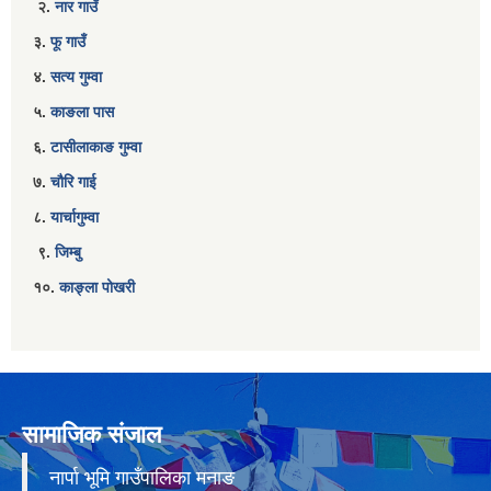
२.
नार गाउँ
३.
फू गाउँ
४.
सत्य गुम्वा
५.
काङला पास
६.
टासीलाकाङ गुम्वा
७.
चौरि गाई
८.
यार्चागुम्वा
९.
जिम्बु
१०.
काङ्ला पोखरी
सामाजिक संजाल
नार्पा भूमि गाउँपालिका मनाङ