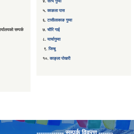
४.
सत्य गुम्वा
५.
काङला पास
६.
टासीलाकाङ गुम्वा
र्यालयको सम्पर्क
७.
चौरि गाई
८.
यार्चागुम्वा
९.
जिम्बु
१०.
काङ्ला पोखरी
------------- सम्पर्क विवरण -------