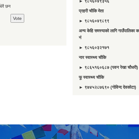
► ९८५६०४९३५६
े धेरै छन
प्रहरी चौकि मेता
► ९८५६०४९८९९
अन्य केहि समस्याको लागि गाउँपालिका का
नं
► ९८५६०३२१७१
नार स्वास्थ्य चौकि
► ९८६५१६०६८७ (पवन रेखा चौधरी)
फू स्वास्थ्य चौकि
► ९७४५२८७६९० (गोविन्द देवकोटा)