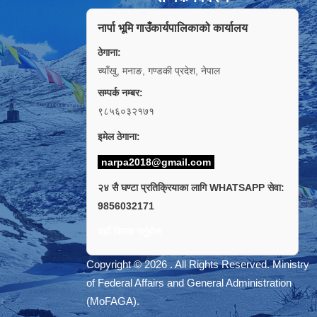
नार्पा भूमि गाउँकार्यपालिकाको कार्यालय
ठेगाना:
च्याँखु, मनाङ, गण्डकी प्रदेश, नेपाल
सम्पर्क नम्बर:
९८५६०३२१७१
इमेल ठेगाना:
narpa2018@gmail.com
२४ सै घण्टा प्रतिक्रियाका लागि WHATSAPP सेवा:
9856032171
यहाँ क्लिक गर्नुहोस्
Copyright © 2026 . All Rights Reserved. Ministry
of Federal Affairs and General Administration
(MoFAGA).