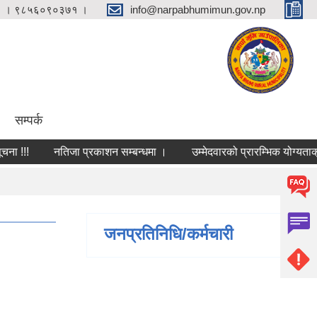
 । ९८५६०९०३७१ ।
info@narpabhumimun.gov.np
सम्पर्क
 !!!
नतिजा प्रकाशन सम्बन्धमा ।
उम्मेदवारको प्रारम्भिक योग्यताक्र
जनप्रतिनिधि/कर्मचारी