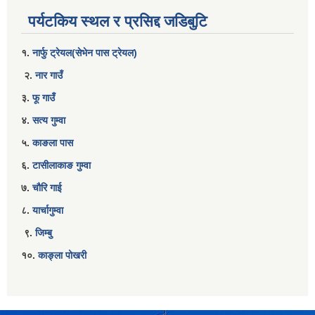
पर्यटकिय स्थल र प्रसिद्द जडिबुटि
१.
नार्फु ट्रेयल(सेभेन पास ट्रेयल)
२.
नार गाउँ
३.
फू गाउँ
४.
सत्य गुम्वा
५.
काङला पास
६.
टासीलाकाङ गुम्वा
७.
चौरि गाई
८.
यार्चागुम्वा
९.
जिम्बु
१०.
काङ्ला पोखरी