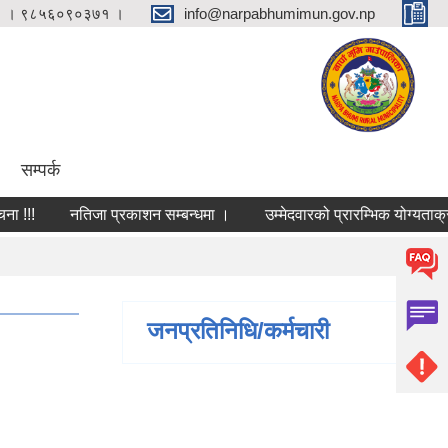
 । ९८५६०९०३७१ ।
info@narpabhumimun.gov.np
सम्पर्क
!
नतिजा प्रकाशन सम्बन्धमा ।
उम्मेदवारको प्रारम्भिक योग्यताक्रमको
जनप्रतिनिधि/कर्मचारी