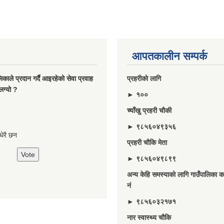
आपतकालीन सम्पर्क
ालिकाले प्रदान गर्दै आइरहेको सेवा प्रवाह
प्रहरीकाे लागि
लग्यो ?
► १००
च्याँखु प्रहरी चाैकी
► ९८५६०४९३५६
े धेरै छन
प्रहरी चौकि मेता
► ९८५६०४९८९९
अन्य केहि समस्याको लागि गाउँपालिका का
नं
► ९८५६०३२१७१
नार स्वास्थ्य चौकि