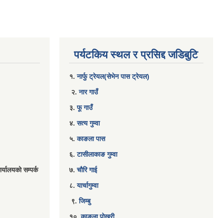
पर्यटकिय स्थल र प्रसिद्द जडिबुटि
१.
नार्फु ट्रेयल(सेभेन पास ट्रेयल)
२.
नार गाउँ
३.
फू गाउँ
४.
सत्य गुम्वा
५.
काङला पास
६.
टासीलाकाङ गुम्वा
र्यालयको सम्पर्क
७.
चौरि गाई
८.
यार्चागुम्वा
९.
जिम्बु
१०.
काङ्ला पोखरी