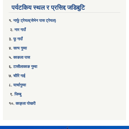
पर्यटकिय स्थल र प्रसिद्द जडिबुटि
१.
नार्फु ट्रेयल(सेभेन पास ट्रेयल)
२.
नार गाउँ
३.
फू गाउँ
४.
सत्य गुम्वा
५.
काङला पास
६.
टासीलाकाङ गुम्वा
७.
चौरि गाई
८.
यार्चागुम्वा
९.
जिम्बु
१०.
काङ्ला पोखरी