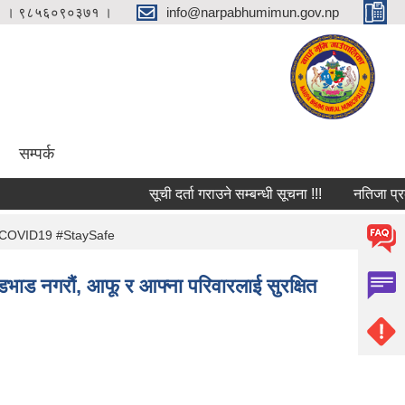
 । ९८५६०९०३७१ ।
info@narpabhumimun.gov.np
सम्पर्क
सूची दर्ता गराउने सम्बन्धी सूचना !!!
नतिजा प्रकाशन
खौं। #COVID19 #StaySafe
डभाड नगरौं, आफू र आफ्ना परिवारलाई सुरक्षित