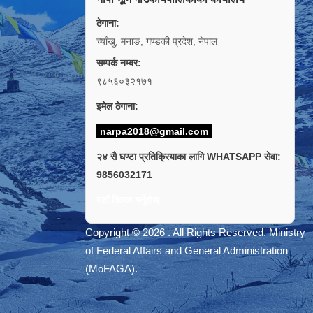
ठेगाना:
च्याँखु, मनाङ, गण्डकी प्रदेश, नेपाल
सम्पर्क नम्बर:
९८५६०३२१७१
इमेल ठेगाना:
narpa2018@gmail.com
२४ सै घण्टा प्रतिक्रियाका लागि WHATSAPP सेवा:
9856032171
यहाँ क्लिक गर्नुहोस्
Copyright © 2026 . All Rights Reserved. Ministry
of Federal Affairs and General Administration
(MoFAGA).