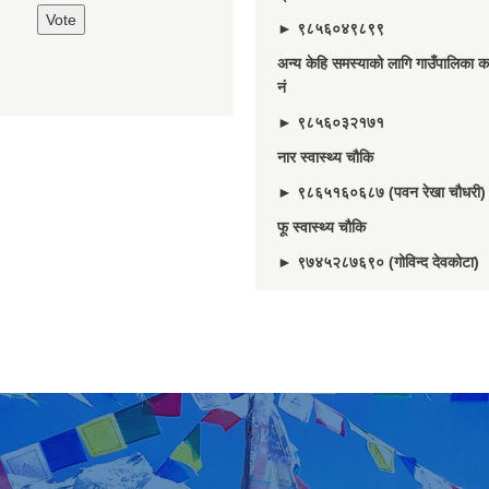
► ९८५६०४९८९९
अन्य केहि समस्याको लागि गाउँपालिका का
नं
► ९८५६०३२१७१
नार स्वास्थ्य चौकि
► ९८६५१६०६८७ (पवन रेखा चौधरी)
फू स्वास्थ्य चौकि
► ९७४५२८७६९० (गोविन्द देवकोटा)