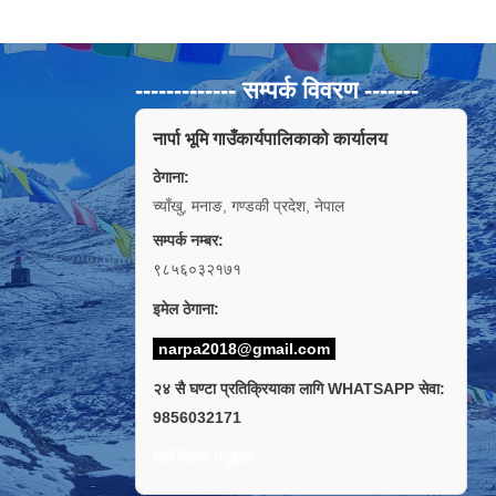
------------- सम्पर्क विवरण -------
नार्पा भूमि गाउँकार्यपालिकाको कार्यालय
ठेगाना:
च्याँखु, मनाङ, गण्डकी प्रदेश, नेपाल
सम्पर्क नम्बर:
९८५६०३२१७१
इमेल ठेगाना:
narpa2018@gmail.com
२४ सै घण्टा प्रतिक्रियाका लागि WHATSAPP सेवा:
9856032171
यहाँ क्लिक गर्नुहोस्