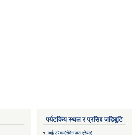
पर्यटकिय स्थल र प्रसिद्द जडिबुटि
१.
नार्फु ट्रेयल(सेभेन पास ट्रेयल)