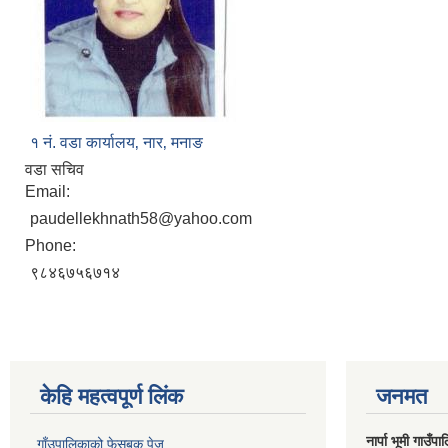
१ नं‍‍. वडा कार्यालय‚ नार‚ मनाङ
वडा सचिव
Email:
paudellekhnath58@yahoo.com
Phone:
९८४६७५६७१४
केहि महत्वपूर्ण लिंक
जनमत
नार्पा भूमी गाउँप
गाँउपालिकाको फेसबुक पेज