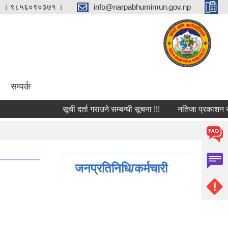
 । ९८५६०९०३७१ ।
info@narpabhumimun.gov.np
सम्पर्क
सूची दर्ता गराउने सम्बन्धी सूचना !!!
नतिजा प्रकाशन सम्बन्
जनप्रतिनिधि/कर्मचारी