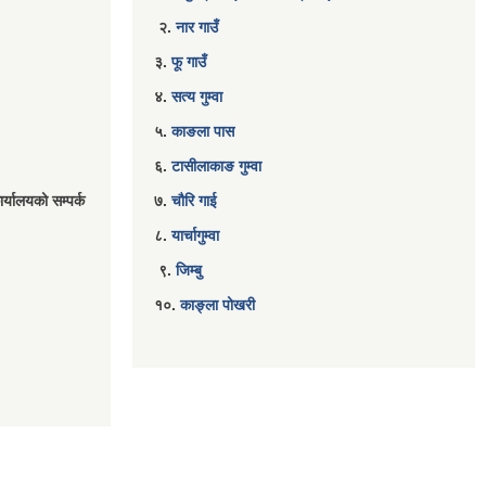
२.
नार गाउँ
३.
फू गाउँ
४.
सत्य गुम्वा
५.
काङला पास
६.
टासीलाकाङ गुम्वा
र्यालयको सम्पर्क
७.
चौरि गाई
८.
यार्चागुम्वा
९.
जिम्बु
१०.
काङ्ला पोखरी