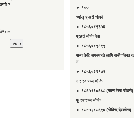
लग्यो ?
► १००
च्याँखु प्रहरी चाैकी
► ९८५६०४९३५६
े धेरै छन
प्रहरी चौकि मेता
► ९८५६०४९८९९
अन्य केहि समस्याको लागि गाउँपालिका का
नं
► ९८५६०३२१७१
नार स्वास्थ्य चौकि
► ९८६५१६०६८७ (पवन रेखा चौधरी)
फू स्वास्थ्य चौकि
► ९७४५२८७६९० (गोविन्द देवकोटा)