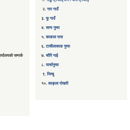
२.
नार गाउँ
३.
फू गाउँ
४.
सत्य गुम्वा
५.
काङला पास
६.
टासीलाकाङ गुम्वा
र्यालयको सम्पर्क
७.
चौरि गाई
८.
यार्चागुम्वा
९.
जिम्बु
१०.
काङ्ला पोखरी