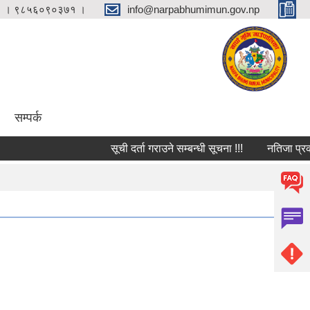
 । ९८५६०९०३७१ ।
info@narpabhumimun.gov.np
सम्पर्क
सूची दर्ता गराउने सम्बन्धी सूचना !!!
नतिजा प्रकाशन 