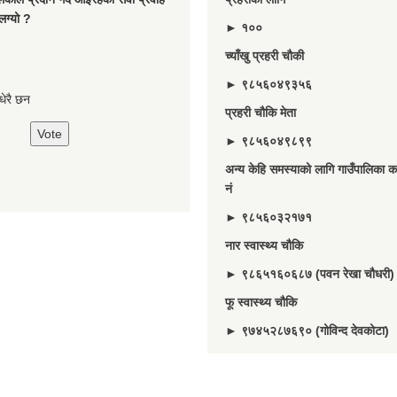
लग्यो ?
► १००
च्याँखु प्रहरी चाैकी
► ९८५६०४९३५६
े धेरै छन
प्रहरी चौकि मेता
► ९८५६०४९८९९
अन्य केहि समस्याको लागि गाउँपालिका का
नं
► ९८५६०३२१७१
नार स्वास्थ्य चौकि
► ९८६५१६०६८७ (पवन रेखा चौधरी)
फू स्वास्थ्य चौकि
► ९७४५२८७६९० (गोविन्द देवकोटा)