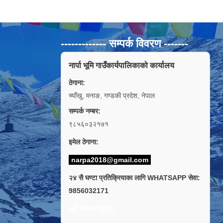
------------- सम्पर्क विवरण -------
नार्पा भूमि गाउँकार्यपालिकाको कार्यालय
ठेगाना:
च्याँखु, मनाङ, गण्डकी प्रदेश, नेपाल
सम्पर्क नम्बर:
९८५६०३२१७१
इमेल ठेगाना:
narpa2018@gmail.com
२४ सै घण्टा प्रतिक्रियाका लागि WHATSAPP सेवा:
9856032171
यहाँ क्लिक गर्नुहोस्