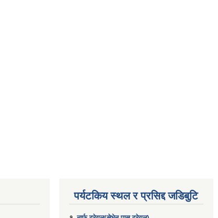
पर्यटकिय स्थल र प्रसिद्द जडिबुटि
१.
नार्फु ट्रेयल(सेभेन पास ट्रेयल)