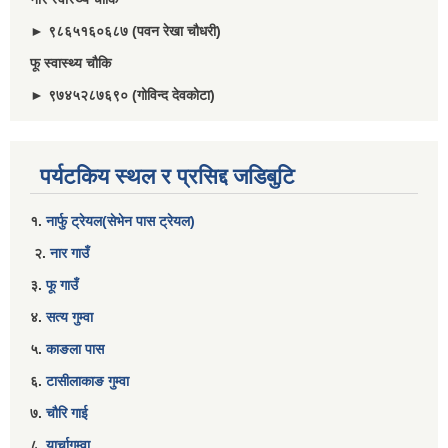
► ९८६५१६०६८७ (पवन रेखा चौधरी)
फू स्वास्थ्य चौकि
► ९७४५२८७६९० (गोविन्द देवकोटा)
पर्यटकिय स्थल र प्रसिद्द जडिबुटि
१.
नार्फु ट्रेयल(सेभेन पास ट्रेयल)
२.
नार गाउँ
३.
फू गाउँ
४.
सत्य गुम्वा
५.
काङला पास
६.
टासीलाकाङ गुम्वा
७.
चौरि गाई
८.
यार्चागुम्वा