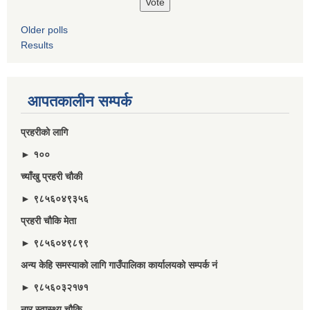
Older polls
Results
आपतकालीन सम्पर्क
प्रहरीकाे लागि
► १००
च्याँखु प्रहरी चाैकी
► ९८५६०४९३५६
प्रहरी चौकि मेता
► ९८५६०४९८९९
अन्य केहि समस्याको लागि गाउँपालिका कार्यालयको सम्पर्क नं
► ९८५६०३२१७१
नार स्वास्थ्य चौकि