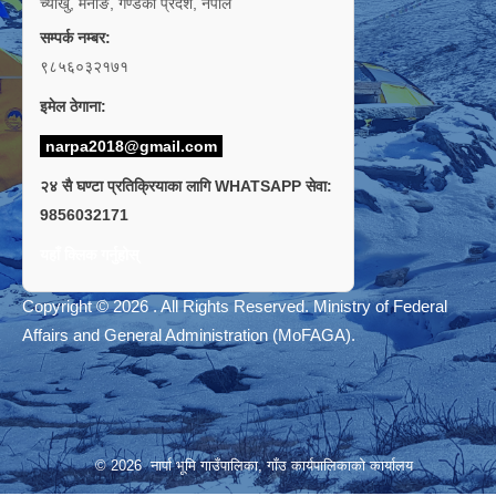
च्याँखु, मनाङ, गण्डकी प्रदेश, नेपाल
सम्पर्क नम्बर:
९८५६०३२१७१
इमेल ठेगाना:
narpa2018@gmail.com
२४ सै घण्टा प्रतिक्रियाका लागि WHATSAPP सेवा:
9856032171
यहाँ क्लिक गर्नुहोस्
Copyright © 2026 . All Rights Reserved. Ministry of Federal
Affairs and General Administration (MoFAGA).
© 2026 नार्पा भूमि गाउँपालिका, गाँउ कार्यपालिकाको कार्यालय