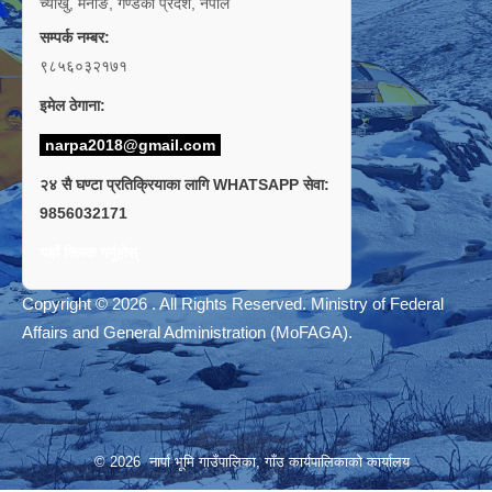
च्याँखु, मनाङ, गण्डकी प्रदेश, नेपाल
सम्पर्क नम्बर:
९८५६०३२१७१
इमेल ठेगाना:
narpa2018@gmail.com
२४ सै घण्टा प्रतिक्रियाका लागि WHATSAPP सेवा:
9856032171
यहाँ क्लिक गर्नुहोस्
Copyright © 2026 . All Rights Reserved. Ministry of Federal
Affairs and General Administration (MoFAGA).
© 2026 नार्पा भूमि गाउँपालिका, गाँउ कार्यपालिकाको कार्यालय