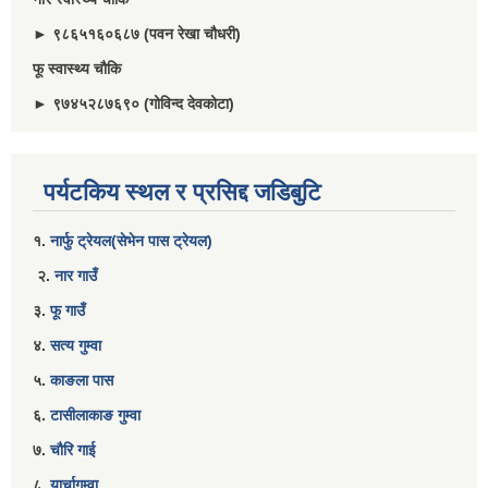
► ९८६५१६०६८७ (पवन रेखा चौधरी)
फू स्वास्थ्य चौकि
► ९७४५२८७६९० (गोविन्द देवकोटा)
पर्यटकिय स्थल र प्रसिद्द जडिबुटि
१.
नार्फु ट्रेयल(सेभेन पास ट्रेयल)
२.
नार गाउँ
३.
फू गाउँ
४.
सत्य गुम्वा
५.
काङला पास
६.
टासीलाकाङ गुम्वा
७.
चौरि गाई
८.
यार्चागुम्वा