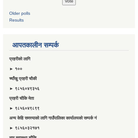
Older polls
Results
आपतकालीन सम्पर्क
प्रहरीकाे लागि
► १००
च्याँखु प्रहरी चाैकी
► ९८५६०४९३५६
प्रहरी चौकि मेता
► ९८५६०४९८९९
अन्य केहि समस्याको लागि गाउँपालिका कार्यालयको सम्पर्क नं
► ९८५६०३२१७१
नार स्वास्थ्य चौकि