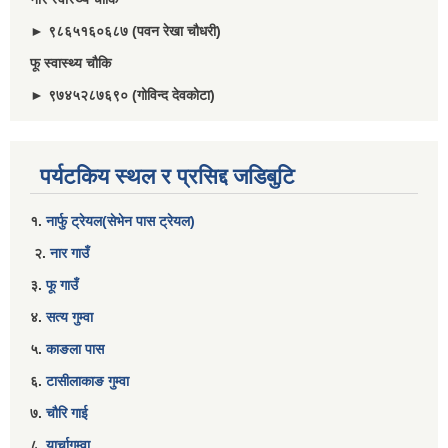
► ९८६५१६०६८७ (पवन रेखा चौधरी)
फू स्वास्थ्य चौकि
► ९७४५२८७६९० (गोविन्द देवकोटा)
पर्यटकिय स्थल र प्रसिद्द जडिबुटि
१.
नार्फु ट्रेयल(सेभेन पास ट्रेयल)
२.
नार गाउँ
३.
फू गाउँ
४.
सत्य गुम्वा
५.
काङला पास
६.
टासीलाकाङ गुम्वा
७.
चौरि गाई
८.
यार्चागुम्वा