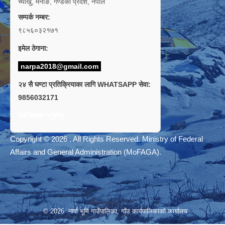
च्याँखु, मनाङ, गण्डकी प्रदेश, नेपाल
सम्पर्क नम्बर:
९८५६०३२१७१
इमेल ठेगाना:
narpa2018@gmail.com
२४ सै घण्टा प्रतिक्रियाका लागि WHATSAPP सेवा:
9856032171
यहाँ क्लिक गर्नुहोस्
Copyright © 2026 . All Rights Reserved. Ministry of Federal
Affairs and General Administration (MoFAGA).
© 2026 नार्पा भूमि गाउँपालिका, गाँउ कार्यपालिकाको कार्यालय