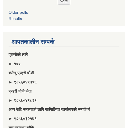
Older polls
Results
आपतकालीन सम्पर्क
प्रहरीकाे लागि
► १००
च्याँखु प्रहरी चाैकी
► ९८५६०४९३५६
प्रहरी चौकि मेता
► ९८५६०४९८९९
अन्य केहि समस्याको लागि गाउँपालिका कार्यालयको सम्पर्क नं
► ९८५६०३२१७१
नार स्वास्थ्य चौकि