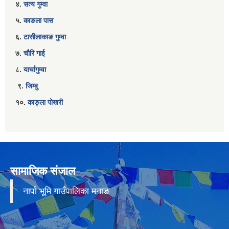
४.
सत्य गुम्वा
५.
काङला पास
६.
टासीलाकाङ गुम्वा
७.
चौरि गाई
८.
यार्चागुम्वा
९.
जिम्बु
१०.
काङ्ला पोखरी
सामाजिक संजाल
नार्पा भूमि गाउँपालिका मनाङ