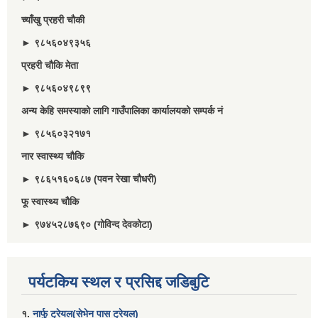
च्याँखु प्रहरी चाैकी
► ९८५६०४९३५६
प्रहरी चौकि मेता
► ९८५६०४९८९९
अन्य केहि समस्याको लागि गाउँपालिका कार्यालयको सम्पर्क नं
► ९८५६०३२१७१
नार स्वास्थ्य चौकि
► ९८६५१६०६८७ (पवन रेखा चौधरी)
फू स्वास्थ्य चौकि
► ९७४५२८७६९० (गोविन्द देवकोटा)
पर्यटकिय स्थल र प्रसिद्द जडिबुटि
१.
नार्फु ट्रेयल(सेभेन पास ट्रेयल)