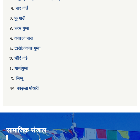
२.
नार गाउँ
३.
फू गाउँ
४.
सत्य गुम्वा
५.
काङला पास
६.
टासीलाकाङ गुम्वा
७.
चौरि गाई
८.
यार्चागुम्वा
९.
जिम्बु
१०.
काङ्ला पोखरी
सामाजिक संजाल