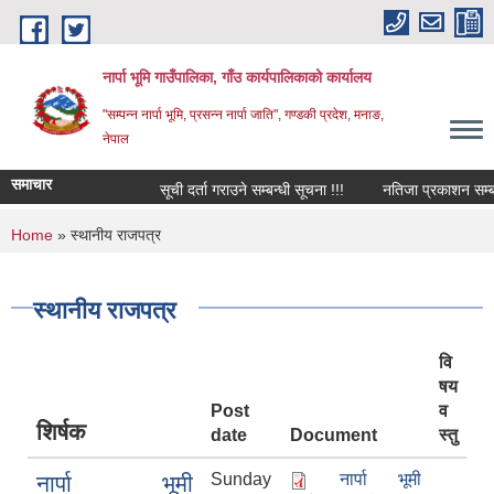
Skip to main content
नार्पा भूमि गाउँपालिका, गाँउ कार्यपालिकाको कार्यालय
"सम्पन्न नार्पा भूमि, प्रसन्न नार्पा जाति", गण्डकी प्रदेश, मनाङ,
नेपाल
समाचार
सूची दर्ता गराउने सम्बन्धी सूचना !!!
नतिजा प्रकाशन सम्बन्ध
You are here
Home
» स्थानीय राजपत्र
स्थानीय राजपत्र
वि
षय
Post
व
शिर्षक
date
Document
स्तु
Sunday
नार्पा भूमी
नार्पा भूमी