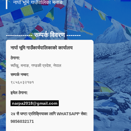
नार्पा भूमि गाउँपालिका मनाङ
------------- सम्पर्क विवरण -------
नार्पा भूमि गाउँकार्यपालिकाको कार्यालय
ठेगाना:
च्याँखु, मनाङ, गण्डकी प्रदेश, नेपाल
सम्पर्क नम्बर:
९८५६०३२१७१
इमेल ठेगाना:
narpa2018@gmail.com
२४ सै घण्टा प्रतिक्रियाका लागि WHATSAPP सेवा:
9856032171