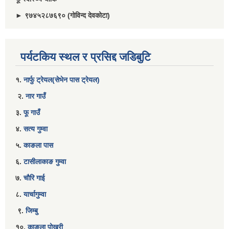
► ९७४५२८७६९० (गोविन्द देवकोटा)
पर्यटकिय स्थल र प्रसिद्द जडिबुटि
१.
नार्फु ट्रेयल(सेभेन पास ट्रेयल)
२.
नार गाउँ
३.
फू गाउँ
४.
सत्य गुम्वा
५.
काङला पास
६.
टासीलाकाङ गुम्वा
७.
चौरि गाई
८.
यार्चागुम्वा
९.
जिम्बु
१०.
काङ्ला पोखरी