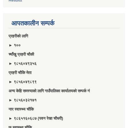
आपतकालीन सम्पर्क
प्रहरीकाे लागि
► १००
च्याँखु प्रहरी चाैकी
► ९८५६०४९३५६
प्रहरी चौकि मेता
► ९८५६०४९८९९
अन्य केहि समस्याको लागि गाउँपालिका कार्यालयको सम्पर्क नं
► ९८५६०३२१७१
नार स्वास्थ्य चौकि
► ९८६५१६०६८७ (पवन रेखा चौधरी)
फू स्वास्थ्य चौकि