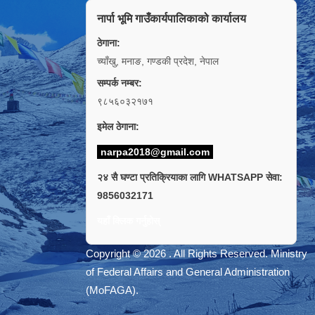
नार्पा भूमि गाउँकार्यपालिकाको कार्यालय
ठेगाना:
च्याँखु, मनाङ, गण्डकी प्रदेश, नेपाल
सम्पर्क नम्बर:
९८५६०३२१७१
इमेल ठेगाना:
narpa2018@gmail.com
२४ सै घण्टा प्रतिक्रियाका लागि WHATSAPP सेवा:
9856032171
यहाँ क्लिक गर्नुहोस्
Copyright © 2026 . All Rights Reserved. Ministry
of Federal Affairs and General Administration
(MoFAGA).