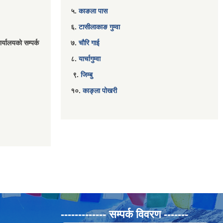
५.
काङला पास
६.
टासीलाकाङ गुम्वा
र्यालयको सम्पर्क
७.
चौरि गाई
८.
यार्चागुम्वा
९.
जिम्बु
१०.
काङ्ला पोखरी
------------- सम्पर्क विवरण -------