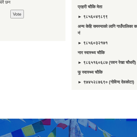
े धेरै छन
प्रहरी चौकि मेता
► ९८५६०४९८९९
अन्य केहि समस्याको लागि गाउँपालिका का
नं
► ९८५६०३२१७१
नार स्वास्थ्य चौकि
► ९८६५१६०६८७ (पवन रेखा चौधरी)
फू स्वास्थ्य चौकि
► ९७४५२८७६९० (गोविन्द देवकोटा)