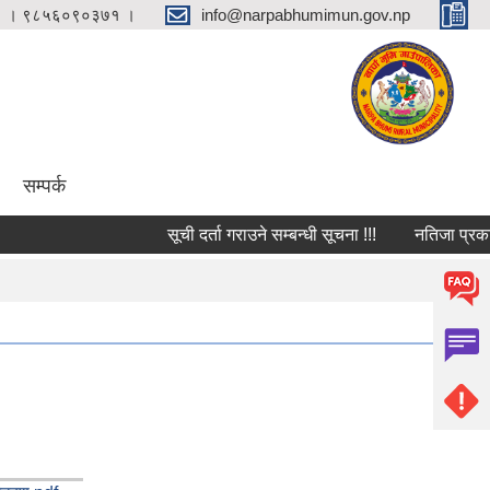
 । ९८५६०९०३७१ ।
info@narpabhumimun.gov.np
सम्पर्क
सूची दर्ता गराउने सम्बन्धी सूचना !!!
नतिजा प्रकाशन स