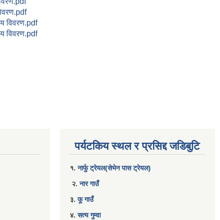
िवरण.pdf
िवरण.pdf
य विवरण.pdf
य विवरण.pdf
पर्यटकिय स्थल र प्रसिद्द जडिबुटि
१.
नार्फु ट्रेयल(सेभेन पास ट्रेयल)
२.
नार गाउँ
३.
फू गाउँ
४.
सत्य गुम्वा