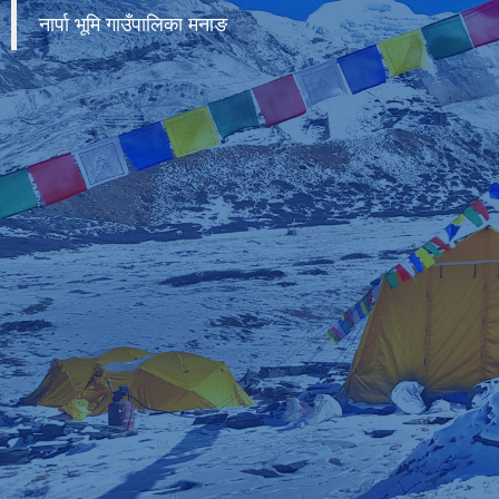
नार्पा भूमि गाउँपालिका मनाङ