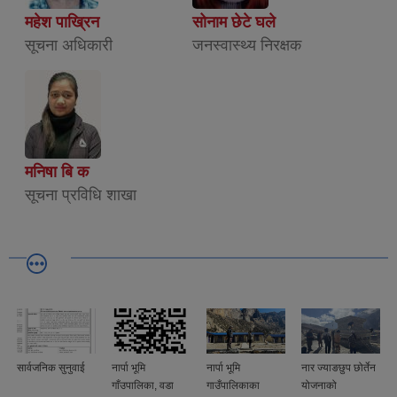
महेश पाख्रिन
सोनाम छेटे घले
सूचना अधिकारी
जनस्वास्थ्य निरक्षक
मनिषा बि क
सूचना प्रविधि शाखा
सार्वजनिक सुनुवाई
नार्पा भूमि
नार्पा भूमि
नार ज्याङछुप छोर्तेन
गाँउपालिका, वडा
गाउँपालिकाका
योजनाको