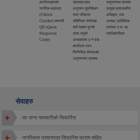
कार्यालयहरुको
उपाध्यक्ष एवम्
अनुगमनका क्रममा
नागरिक बडापत्र
अनुगमन सुपरिवेक्षण
प्रमुख प्रशासकीय
(Citizen
तथा जाँचपास
अधिकृत, वडा
Charter) सम्वन्धी
समितिका संयोजक
अध्यक्ष, प्राविधिक
QR (Quick
श्री मेङमर फुन्चो
लगायत उ.स. का
Response
लामा ज्युको
पदाधिकारीहरु
Code)
अध्यक्षतामा ४ नं वडा
कार्यालय भवन
फिनिसिङ योजनाको
अनुगमनका क्रममा
सेवाहरु
घर जग्गा नामसारीको सिफारिस
नागरिकता प्रमाणपत्र सिफारिस फाराम सहित