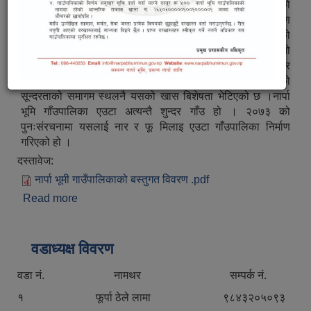
नार्पा भूमि गाँउपालिका एउटा अत्यन्तै सुन्दर गाँउ हो । २०७३ को
पुनःसंरचनामा यसलाई नार र फु मिलाइ एउटा गाँउपालिका निर्माण
गरिएको हो । यो गाँउलाई सन २००३ देखि पर्यटकको लागि खोलिएको
थियो । यो गाँउ चिनको नजिक पर्ने भएको र खम्पाहरुले यसलाई आफनो
कार्यक्षेत्र बनाएको पाइन्छ । यहाँ हिमालको सुन्दरता र करीब ११ हजार
फीटको उचाइमा बसेको मानव बस्ती, उत्पादन र मानब जीवन संचालनको
सून्दरताको समागम स्थलनै यसको खास बिशेषता भेटिएको छ ।नार्पा
भूमि गाँउपालिका एउटा अत्यन्तै शुन्दर गाँउ हो । २०७३ को
पुनःसंरचनामा यसलाई नार र फू मिलाइ एउटा गाँउपालिका निर्माण
गरिएको हो ।
दस्तावेज:
नार्पा भूमी गाउँपालिकाको बस्तुगत विवरण .pdf
Read more
about सङ्क्षिप्त परिचय
वडाध्यक्ष विवरण
वडा नं. नामथर सम्पर्क नं.
१ फूर्पा ठेले लामा ९८४३२०५०९३