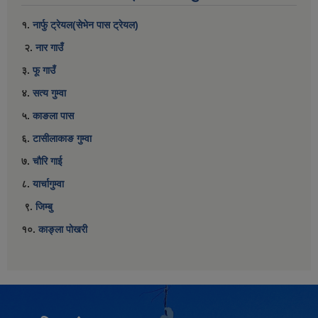
१.
नार्फु ट्रेयल(सेभेन पास ट्रेयल)
२.
नार गाउँ
३.
फू गाउँ
४.
सत्य गुम्वा
५.
काङला पास
६.
टासीलाकाङ गुम्वा
७.
चौरि गाई
८.
यार्चागुम्वा
९.
जिम्बु
१०.
काङ्ला पोखरी