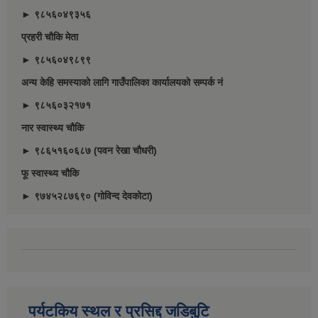
► ९८५६०४९३५६
प्रहरी चौकि मेता
► ९८५६०४९८९९
अन्य केहि समस्याको लागि गाउँपालिका कार्यालयको सम्पर्क नं
► ९८५६०३२१७१
नार स्वास्थ्य चौकि
► ९८६५१६०६८७ (पवन रेखा चौधरी)
फू स्वास्थ्य चौकि
► ९७४५२८७६९० (गोविन्द देवकोटा)
पर्यटकिय स्थल र प्रसिद्द जडिबुटि