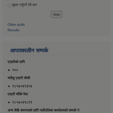
सुधार गर्नुपर्ने धेरै छन
Older polls
Results
आपतकालीन सम्पर्क
प्रहरीकाे लागि
► १००
च्याँखु प्रहरी चाैकी
► ९८५६०४९३५६
प्रहरी चौकि मेता
► ९८५६०४९८९९
अन्य केहि समस्याको लागि गाउँपालिका कार्यालयको सम्पर्क नं