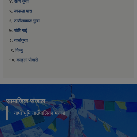
४.
सत्य गुम्वा
५.
काङला पास
६.
टासीलाकाङ गुम्वा
७.
चौरि गाई
८.
यार्चागुम्वा
९.
जिम्बु
१०.
काङ्ला पोखरी
सामाजिक संजाल
नार्पा भूमि गाउँपालिका मनाङ