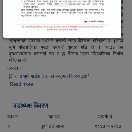
नार्पा भूमि गाँउपालिका एउटा अत्यन्तै सुन्दर गाँउ हो । २०७३ को
पुनःसंरचनामा यसलाई नार र फु मिलाइ एउटा गाँउपालिका निर्माण
गरिएको हो । यो गाँउलाई सन २००३ देखि पर्यटकको लागि खोलिएको
थियो । यो गाँउ चिनको नजिक पर्ने भएको र खम्पाहरुले यसलाई आफनो
कार्यक्षेत्र बनाएको पाइन्छ । यहाँ हिमालको सुन्दरता र करीब ११ हजार
फीटको उचाइमा बसेको मानव बस्ती, उत्पादन र मानब जीवन संचालनको
सून्दरताको समागम स्थलनै यसको खास बिशेषता भेटिएको छ ।नार्पा
भूमि गाँउपालिका एउटा अत्यन्तै शुन्दर गाँउ हो । २०७३ को
पुनःसंरचनामा यसलाई नार र फू मिलाइ एउटा गाँउपालिका निर्माण
गरिएको हो ।
दस्तावेज:
नार्पा भूमी गाउँपालिकाको बस्तुगत विवरण .pdf
Read more
about सङ्क्षिप्त परिचय
वडाध्यक्ष विवरण
वडा नं. नामथर सम्पर्क नं.
१ फूर्पा ठेले लामा ९८४३२०५०९३