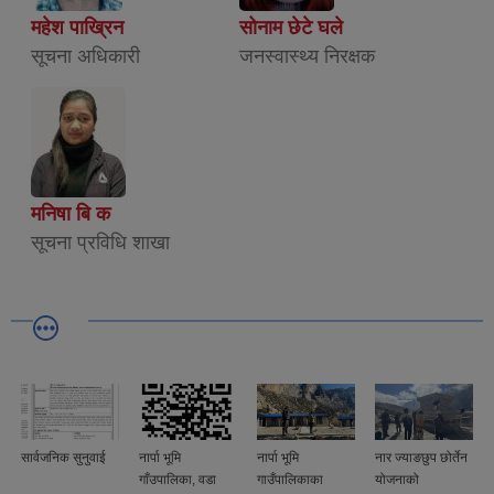
महेश पाख्रिन
सोनाम छेटे घले
सूचना अधिकारी
जनस्वास्थ्य निरक्षक
मनिषा बि क
सूचना प्रविधि शाखा
सार्वजनिक सुनुवाई
नार्पा भूमि
नार्पा भूमि
नार ज्याङछुप छोर्तेन
गाँउपालिका, वडा
गाउँपालिकाका
योजनाको