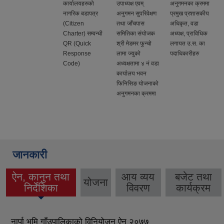
कार्यालयहरुको
उपाध्यक्ष एवम्
अनुगमनका क्रममा
नागरिक बडापत्र
अनुगमन सुपरिवेक्षण
प्रमुख प्रशासकीय
(Citizen
तथा जाँचपास
अधिकृत, वडा
Charter) सम्वन्धी
समितिका संयोजक
अध्यक्ष, प्राविधिक
QR (Quick
श्री मेङमर फुन्चो
लगायत उ.स. का
Response
लामा ज्युको
पदाधिकारीहरु
Code)
अध्यक्षतामा ४ नं वडा
कार्यालय भवन
फिनिसिङ योजनाको
अनुगमनका क्रममा
जानकारी
ऐन, कानुन तथा
आय व्यय
बजेट तथा
योजना
(active tab)
निर्देशिका
विवरण
कार्यक्रम
नार्पा भूमि गाँउपालिकाको विनियोजन ऐन २०७७